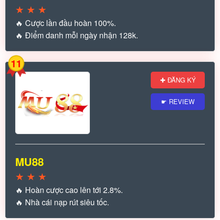
★
★
★
🔥 Cược lần đầu hoàn 100%.
🔥 Điểm danh mỗi ngày nhận 128k.
11
✚ ĐĂNG KÝ
☛ REVIEW
MU88
★
★
★
🔥 Hoàn cược cao lên tới 2.8%.
🔥 Nhà cái nạp rút siêu tốc.