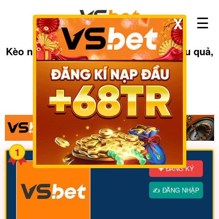
☰
X
Kèo nhà cái m88 - Soi kèo bóng đá hiệu quả,
chuẩn chuyên gia
✚ ĐĂNG KÝ VSBET
✍ ĐĂNG NHẬP VSBET
1
✚ ĐĂNG KÝ
✍ ĐĂNG NHẬP