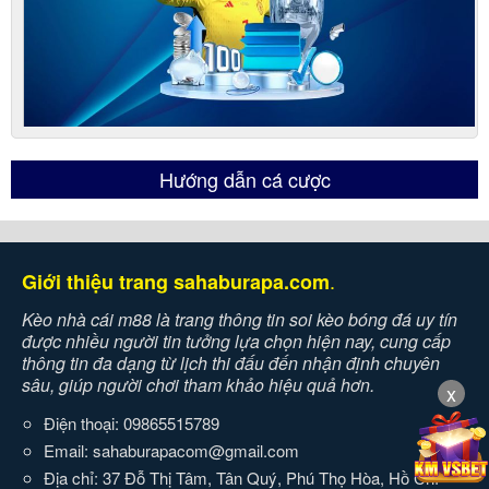
Hướng dẫn cá cược
Giới thiệu tổng quát về kèo nhà cái M88
Kèo nhà cái M88 mang đến hệ thống bảng tỷ lệ kèo
được cập nhật liên tục theo từng biến động thực tế
.
Giới thiệu trang sahaburapa.com
của trận đấu, giúp người chơi tỷ lệ kèo nhà cái luôn
Kèo nhà cái m88 là trang thông tin soi kèo bóng đá uy tín
theo dõi sát sao sự thay đổi của thị trường cược.
được nhiều người tin tưởng lựa chọn hiện nay, cung cấp
thông tin đa dạng từ lịch thi đấu đến nhận định chuyên
Nhờ khả năng xử lý dữ liệu theo thời gian thực, mọi
sâu, giúp người chơi tham khảo hiệu quả hơn.
x
thông tin đều được hiển thị nhanh chóng, hạn chế
Điện thoại: 09865515789
tối đa độ trễ trong quá trình phân tích kèo.
Email:
sahaburapacom@gmail.com
Địa chỉ: 37 Đỗ Thị Tâm, Tân Quý, Phú Thọ Hòa, Hồ Chí
Bên cạnh đó, hệ thống bảng keo nha cai được thiết