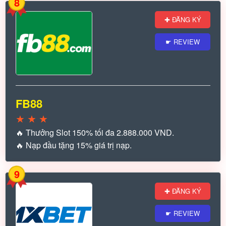
8
✚ ĐĂNG KÝ
☛ REVIEW
FB88
★
★
★
🔥 Thưởng Slot 150% tối đa 2.888.000 VND.
🔥 Nạp đầu tặng 15% giá trị nạp.
9
✚ ĐĂNG KÝ
☛ REVIEW