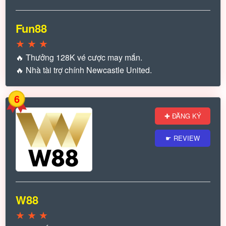
Fun88
★
★
★
🔥 Thưởng 128K vé cược may mắn.
🔥 Nhà tài trợ chính Newcastle United.
6
✚ ĐĂNG KÝ
☛ REVIEW
W88
★
★
★