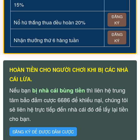
15%
ĐĂNG
Nổ hũ thắng thua đều hoàn 20%
KÝ
ĐĂNG
Nhận thưởng thứ 6 hàng tuần
KÝ
HOÀN TIỀN CHO NGƯỜI CHƠI KHI BỊ CÁC NHÀ
CÁI LỪA.
Nếu bạn
thì liên hệ trung
bị nhà cái bùng tiền
tâm bảo đảm cược 6686 để khiếu nại, chúng tôi
sẽ liên hệ trực tiếp đến nhà cái đó để lấy lại tiền
cho bạn.
ĐĂNG KÝ ĐỂ ĐƯỢC ĐẢM CƯỢC